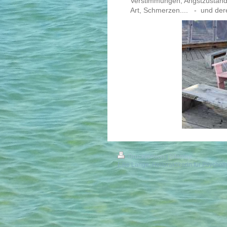
Verstimmungen, Angstzuständ
Art, Schmerzen.... - und der
Druckversion
|
Sitemap
Elke Lange, Heilpraktikerin für Psycho